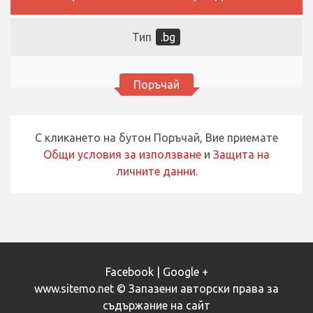
Тип
.bg
Поръчай
С кликането на бутон Поръчай, Вие приемате
Общи условия за използване
и
Защита на
личните данни
.
Facebook
|
Google +
www.sitemo.net © Запазени авторски права за
съдържание на сайт