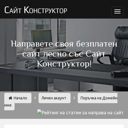
Мен
Направете своя безплатен
сайт лесно със Сайт
Конструктор!
Начало
Личен акаунт
Поръчка на Домейн
име