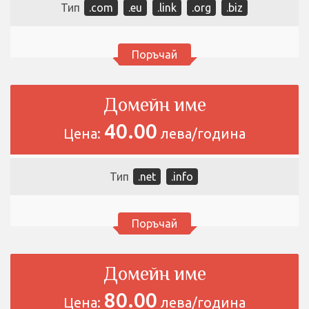
Тип
.com
.eu
.link
.org
.biz
Поръчай
Домейн име
40.00
Цена:
лева/година
Тип
.net
.info
Поръчай
Домейн име
80.00
Цена:
лева/година